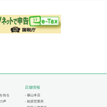
店舗情報
券を知る
- 篠山本店
員の声
- 柏原営業所