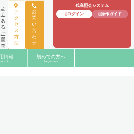
残高照会システム
よ
ア
お
ログイン
操作ガイド
く
ク
問
あ
セ
い
る
ス
合
ご
方
わ
質
法
せ
問
用情報
初めての方へ
recruit
beginners