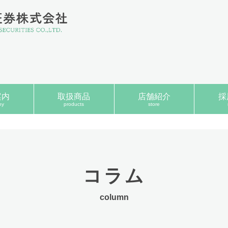
案内
取扱商品
店舗紹介
採
ny
products
store
コラム
column